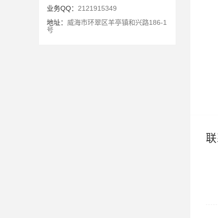
业务QQ：
2121915349
地址：
威海市环翠区羊亭镇和兴路186-1
号
联