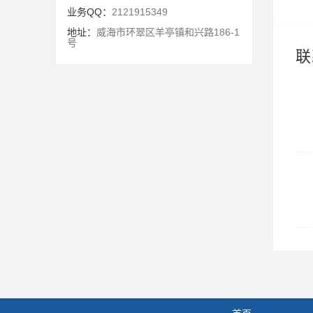
业务QQ：
2121915349
地址：
威海市环翠区羊亭镇和兴路186-1
号
联